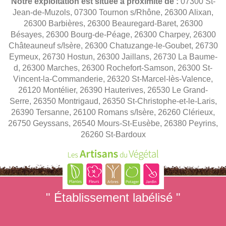
Notre exploitation est située à proximité de :
07300 St-
Jean-de-Muzols, 07300 Tournon s/Rhône, 26300 Alixan,
26300 Barbières, 26300 Beauregard-Baret, 26300
Bésayes, 26300 Bourg-de-Péage, 26300 Charpey, 26300
Châteauneuf s/Isère, 26300 Chatuzange-le-Goubet, 26730
Eymeux, 26730 Hostun, 26300 Jaillans, 26730 La Baume-
d, 26300 Marches, 26300 Rochefort-Samson, 26300 St-
Vincent-la-Commanderie, 26320 St-Marcel-lès-Valence,
26120 Montélier, 26390 Hauterives, 26530 Le Grand-
Serre, 26350 Montrigaud, 26350 St-Christophe-et-le-Laris,
26390 Tersanne, 26100 Romans s/Isère, 26260 Clérieux,
26750 Geyssans, 26540 Mours-St-Eusèbe, 26380 Peyrins,
26260 St-Bardoux
" Établissement labélisé "