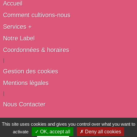
Accueil
Comment cultivons-nous
Services +
Notre Label
Coordonnées & horaires
|
Gestion des cookies
Mentions légales
|
Nous Contacter
Les artisans du végétal
This site uses cookies and gives you control over what you want to
activate
✓ OK, accept all
✗ Deny all cookies
Horticulteurs et pépinièristes de France