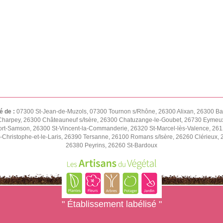
é de :
07300 St-Jean-de-Muzols, 07300 Tournon s/Rhône, 26300 Alixan, 26300 Ba
harpey, 26300 Châteauneuf s/Isère, 26300 Chatuzange-le-Goubet, 26730 Eymeux,
t-Samson, 26300 St-Vincent-la-Commanderie, 26320 St-Marcel-lès-Valence, 2612
-Christophe-et-le-Laris, 26390 Tersanne, 26100 Romans s/Isère, 26260 Clérieux
26380 Peyrins, 26260 St-Bardoux
" Établissement labélisé "