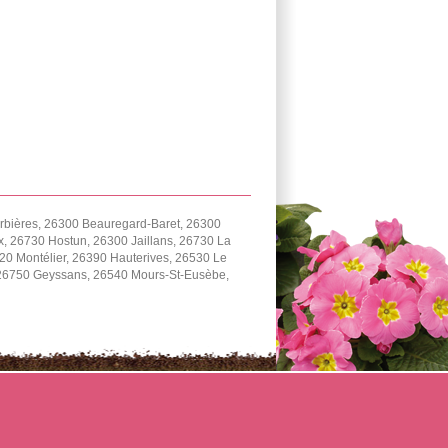
rbières, 26300 Beauregard-Baret, 26300
 26730 Hostun, 26300 Jaillans, 26730 La
0 Montélier, 26390 Hauterives, 26530 Le
, 26750 Geyssans, 26540 Mours-St-Eusèbe,