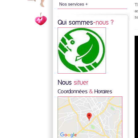
Nos services +
T
a
s
Qui sommes
-nous ?
Nous
situer
Coordonnées
&
Horaires