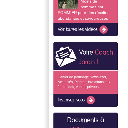
Moins de
pommes par
POMMIER pour des récoltes
abondantes et savoureuses
Voir toutes les vidéos
Votre
Coach
Jardin !
Cahier de jardinage Newsletter,
Actualités, Plantes, Invitations aux
formations, Ventes privées...
Inscrivez-vous
Documents à