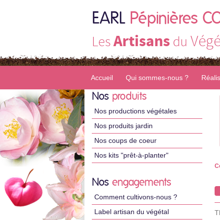
EARL
Pépinières C
Artisans
Végé
Les
du
Accueil
Qui sommes-nous ?
Réali
Nos
produits
Nos productions végétales
Nos produits jardin
Nos coups de coeur
Nos kits "prêt-à-planter"
C
Nos
engagements
Comment cultivons-nous ?
Label artisan du végétal
T