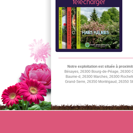
télécharger
Notre exploitation est située à proximit
Bésayes, 26300 Bourg-de-Péage, 26300 C
Baume-d, 26300 Marches, 26300 Rochefor
Grand-Serre, 26350 Montrigaud, 26350 St