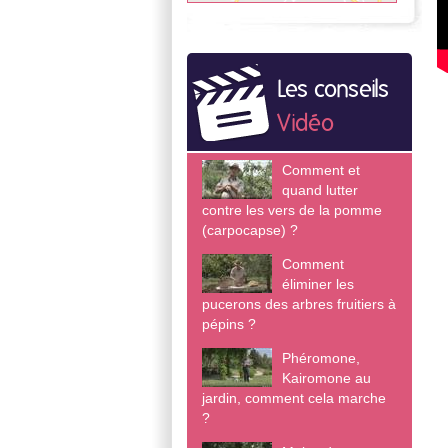
Les conseils
Vidéo
Comment et
quand lutter
contre les vers de la pomme
(carpocapse) ?
Comment
éliminer les
pucerons des arbres fruitiers à
pépins ?
Phéromone,
Kairomone au
jardin, comment cela marche
?