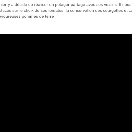
hierry a décidé de réaliser un potager partagé avec ses voisins. Il nou
stuces sur le choix de ses tomates, la conservation des courgettes et 
avoureuses pommes de terre