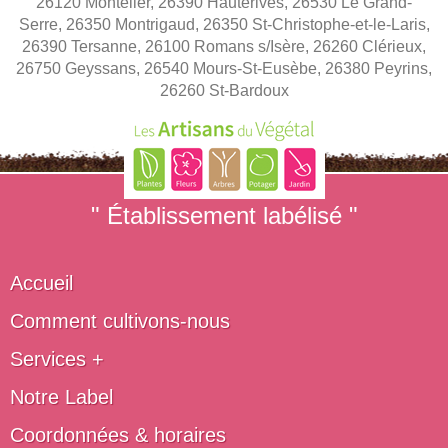
26120 Montélier, 26390 Hauterives, 26530 Le Grand-
Serre, 26350 Montrigaud, 26350 St-Christophe-et-le-Laris,
26390 Tersanne, 26100 Romans s/Isère, 26260 Clérieux,
26750 Geyssans, 26540 Mours-St-Eusèbe, 26380 Peyrins,
26260 St-Bardoux
" Établissement labélisé "
Accueil
Comment cultivons-nous
Services +
Notre Label
Coordonnées & horaires