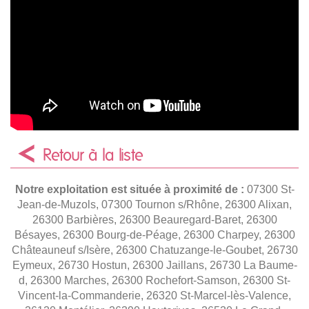
Retour à la liste
Notre exploitation est située à proximité de :
07300 St-
Jean-de-Muzols, 07300 Tournon s/Rhône, 26300 Alixan,
26300 Barbières, 26300 Beauregard-Baret, 26300
Bésayes, 26300 Bourg-de-Péage, 26300 Charpey, 26300
Châteauneuf s/Isère, 26300 Chatuzange-le-Goubet, 26730
Eymeux, 26730 Hostun, 26300 Jaillans, 26730 La Baume-
d, 26300 Marches, 26300 Rochefort-Samson, 26300 St-
Vincent-la-Commanderie, 26320 St-Marcel-lès-Valence,