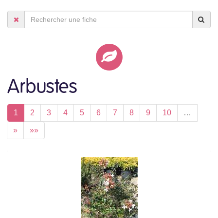
Arbustes
1
2
3
4
5
6
7
8
9
10
…
»
»»