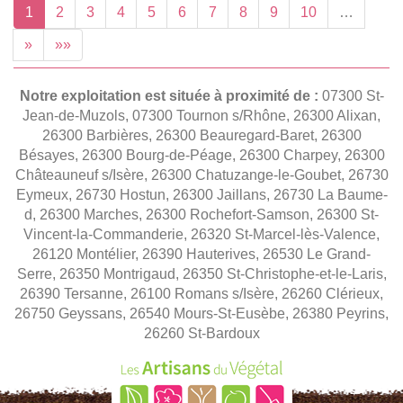
1
2
3
4
5
6
7
8
9
10
…
»
»»
Notre exploitation est située à proximité de :
07300 St-
Jean-de-Muzols, 07300 Tournon s/Rhône, 26300 Alixan,
26300 Barbières, 26300 Beauregard-Baret, 26300
Bésayes, 26300 Bourg-de-Péage, 26300 Charpey, 26300
Châteauneuf s/Isère, 26300 Chatuzange-le-Goubet, 26730
Eymeux, 26730 Hostun, 26300 Jaillans, 26730 La Baume-
d, 26300 Marches, 26300 Rochefort-Samson, 26300 St-
Vincent-la-Commanderie, 26320 St-Marcel-lès-Valence,
26120 Montélier, 26390 Hauterives, 26530 Le Grand-
Serre, 26350 Montrigaud, 26350 St-Christophe-et-le-Laris,
26390 Tersanne, 26100 Romans s/Isère, 26260 Clérieux,
26750 Geyssans, 26540 Mours-St-Eusèbe, 26380 Peyrins,
26260 St-Bardoux