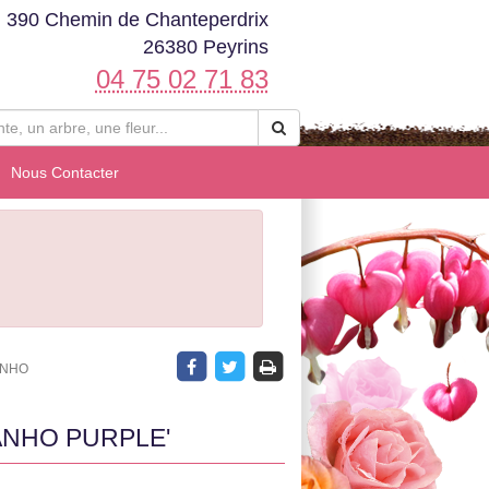
390 Chemin de Chanteperdrix
26380 Peyrins
04 75 02 71 83
Nous Contacter
ANHO
ANHO PURPLE'