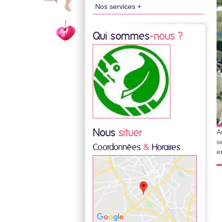
Nos services +
Qui sommes
-nous ?
Nous
situer
A
s
Coordonnées
&
Horaires
e