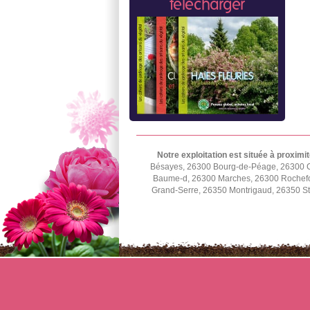
télécharger
Notre exploitation est située à proximit
Bésayes, 26300 Bourg-de-Péage, 26300 C
Baume-d, 26300 Marches, 26300 Rochefor
Grand-Serre, 26350 Montrigaud, 26350 St