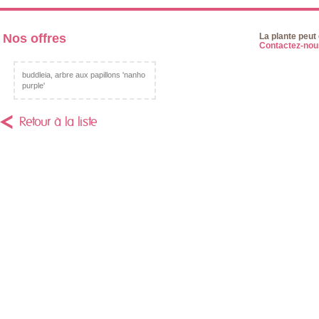
Nos offres
La plante peut
Contactez-nous
buddleia, arbre aux papillons 'nanho
purple'
Retour à la liste