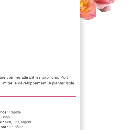
tée comme attirant les papillons. Port
r limiter le développement. A planter isolé,
ance :
Rapide
uisson
ge :
Vert, Gris, argent
 sol :
Indifférent