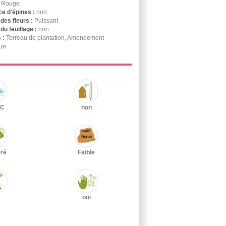
:
Rouge
e d'épines :
non
des fleurs :
Puissant
du feuillage :
non
 :
Terreau de plantation, Amendement
ue
°C
non
ré
Faible
oui