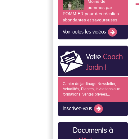
Moins de
pommes par
POMMIER pour des récoltes
abondantes et savoureuses
Voir toutes les vidéos
Votre
Coach
Jardin !
Cahier de jardinage Newsletter,
Actualités, Plantes, Invitations aux
formations, Ventes privées...
Inscrivez-vous
Documents à