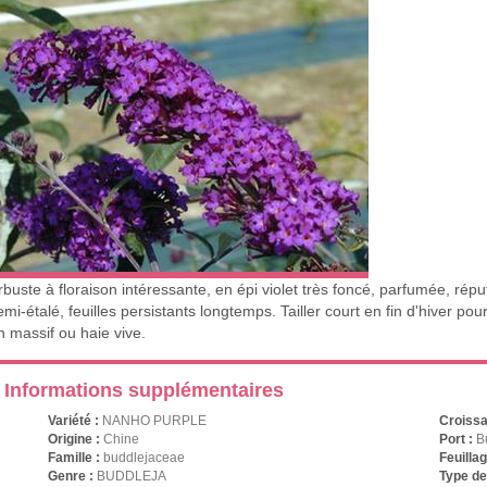
rbuste à floraison intéressante, en épi violet très foncé, parfumée, répu
emi-étalé, feuilles persistants longtemps. Tailler court en fin d'hiver pou
n massif ou haie vive.
Informations supplémentaires
Variété :
NANHO PURPLE
Croiss
Origine :
Chine
Port :
B
Famille :
buddlejaceae
Feuilla
Genre :
BUDDLEJA
Type de