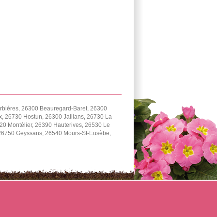
rbières, 26300 Beauregard-Baret, 26300
 26730 Hostun, 26300 Jaillans, 26730 La
0 Montélier, 26390 Hauterives, 26530 Le
, 26750 Geyssans, 26540 Mours-St-Eusèbe,