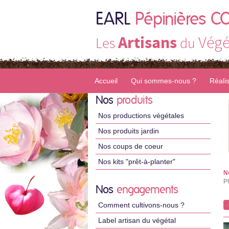
EARL
Pépinières C
Artisans
Végé
Les
du
Accueil
Qui sommes-nous ?
Réali
Nos
produits
Nos productions végétales
Nos produits jardin
Nos coups de coeur
Nos kits "prêt-à-planter"
N
P
Nos
engagements
Comment cultivons-nous ?
Label artisan du végétal