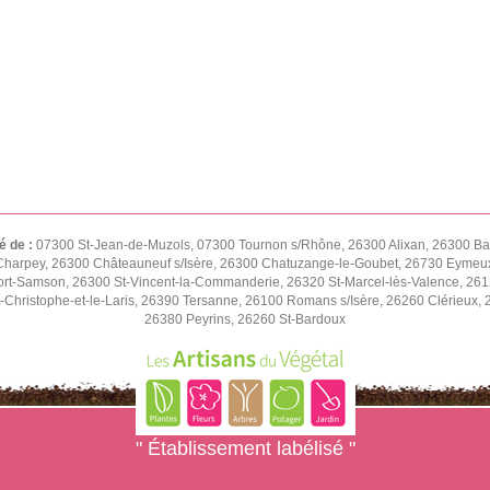
é de :
07300 St-Jean-de-Muzols, 07300 Tournon s/Rhône, 26300 Alixan, 26300 Ba
harpey, 26300 Châteauneuf s/Isère, 26300 Chatuzange-le-Goubet, 26730 Eymeux,
t-Samson, 26300 St-Vincent-la-Commanderie, 26320 St-Marcel-lès-Valence, 2612
-Christophe-et-le-Laris, 26390 Tersanne, 26100 Romans s/Isère, 26260 Clérieux
26380 Peyrins, 26260 St-Bardoux
" Établissement labélisé "