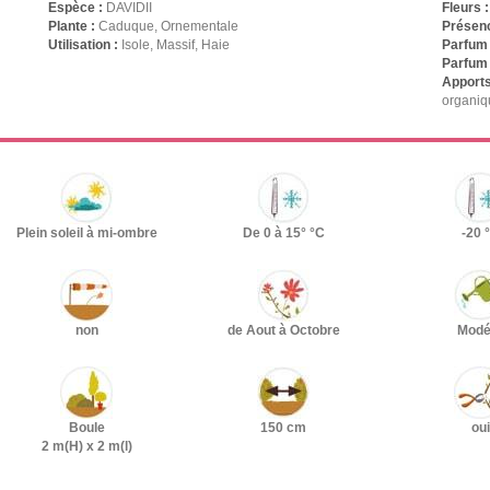
Espèce :
DAVIDII
Fleurs 
Plante :
Caduque, Ornementale
Présenc
Utilisation :
Isole, Massif, Haie
Parfum 
Parfum 
Apports
organiq
Plein soleil à mi-ombre
De 0 à 15° °C
-20 
non
de Aout à Octobre
Modé
Boule
150 cm
oui
2 m(H) x 2 m(l)