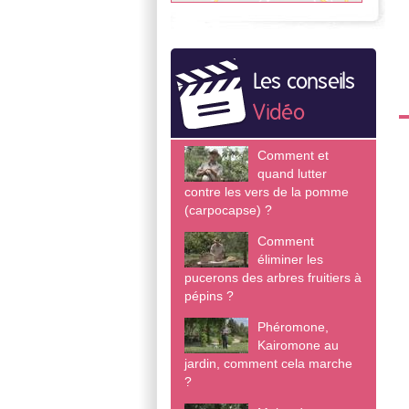
Les conseils
Vidéo
Comment et
quand lutter
contre les vers de la pomme
(carpocapse) ?
Comment
éliminer les
pucerons des arbres fruitiers à
pépins ?
Phéromone,
Kairomone au
jardin, comment cela marche
?