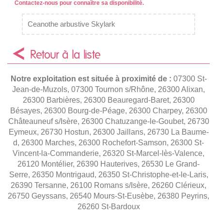
Contactez-nous pour connaître sa disponibilité.
Ceanothe arbustive Skylark
Retour à la liste
Notre exploitation est située à proximité de :
07300 St-
Jean-de-Muzols, 07300 Tournon s/Rhône, 26300 Alixan,
26300 Barbières, 26300 Beauregard-Baret, 26300
Bésayes, 26300 Bourg-de-Péage, 26300 Charpey, 26300
Châteauneuf s/Isère, 26300 Chatuzange-le-Goubet, 26730
Eymeux, 26730 Hostun, 26300 Jaillans, 26730 La Baume-
d, 26300 Marches, 26300 Rochefort-Samson, 26300 St-
Vincent-la-Commanderie, 26320 St-Marcel-lès-Valence,
26120 Montélier, 26390 Hauterives, 26530 Le Grand-
Serre, 26350 Montrigaud, 26350 St-Christophe-et-le-Laris,
26390 Tersanne, 26100 Romans s/Isère, 26260 Clérieux,
26750 Geyssans, 26540 Mours-St-Eusèbe, 26380 Peyrins,
26260 St-Bardoux