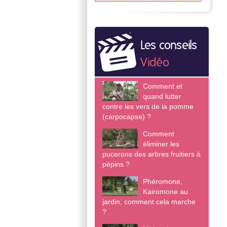
Les conseils
Vidéo
Comment et
quand lutter
contre les vers de la pomme
(carpocapse) ?
Comment
éliminer les
pucerons des arbres fruitiers à
pépins ?
Phéromone,
Kairomone au
jardin, comment cela marche
?