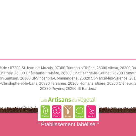
é de :
07300 St-Jean-de-Muzols, 07300 Tournon s/Rhône, 26300 Alixan, 26300 Ba
harpey, 26300 Châteauneuf s/Isère, 26300 Chatuzange-le-Goubet, 26730 Eymeux,
t-Samson, 26300 St-Vincent-la-Commanderie, 26320 St-Marcel-lès-Valence, 2612
-Christophe-et-le-Laris, 26390 Tersanne, 26100 Romans s/Isère, 26260 Clérieux
26380 Peyrins, 26260 St-Bardoux
" Établissement labélisé "