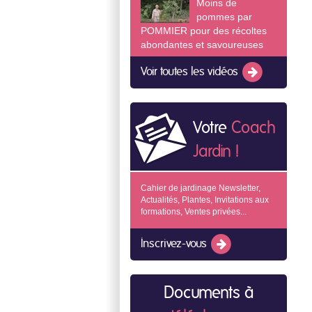
Moins de
pommes par
POMMIER pour des récoltes
abondantes et savoureuses
Voir toutes les vidéos
Votre
Coach
Jardin !
Cahier de jardinage Newsletter,
Actualités, Plantes, Invitations aux
formations, Ventes privées...
Inscrivez-vous
Documents à