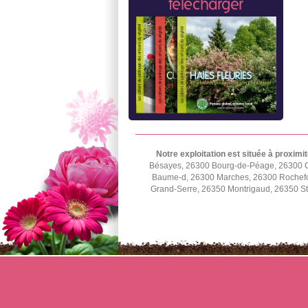
télécharger
Notre exploitation est située à proximit
Bésayes, 26300 Bourg-de-Péage, 26300 C
Baume-d, 26300 Marches, 26300 Rochefor
Grand-Serre, 26350 Montrigaud, 26350 St