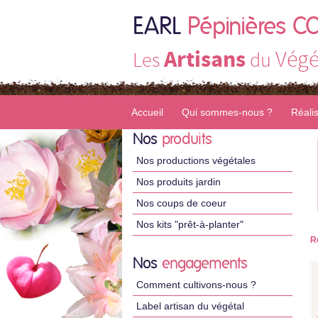
EARL
Pépinières C
Artisans
Végé
Les
du
Accueil
Qui sommes-nous ?
Réali
Nos
produits
Nos productions végétales
Nos produits jardin
Nos coups de coeur
Nos kits "prêt-à-planter"
R
Nos
engagements
Comment cultivons-nous ?
Label artisan du végétal