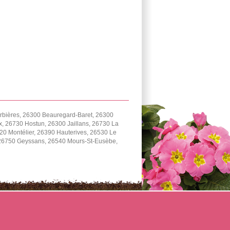
rbières, 26300 Beauregard-Baret, 26300
 26730 Hostun, 26300 Jaillans, 26730 La
0 Montélier, 26390 Hauterives, 26530 Le
, 26750 Geyssans, 26540 Mours-St-Eusèbe,